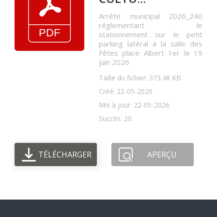
Arrêté municipal 2026_240
réglementant le
stationnement sur le petit
parking latéral à la salle des
Fêtes place Albert 1er le 19
juin 2026
Taille du fichier: 373.48 KB
Créé: 22-05-2026
Mis à jour: 22-05-2026
Succès: 20
TÉLÉCHARGER
APERÇU