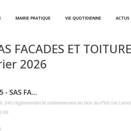
R
MAIRIE PRATIQUE
VIE QUOTIDIENNE
ACTUS
AS FACADES ET TOITURES
rier 2026
- SAS FA...
26_045 réglementant le stationnement en face du n°69 rue Carnot
66 KB
6