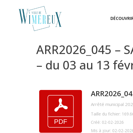
DÉCOUVRI
ARR2026_045 – S
– du 03 au 13 fév
ARR2026_045 
Arrêté municipal 20
Taille du fichier: 169.
Créé: 02-02-2026
Mis à jour: 02-02-202