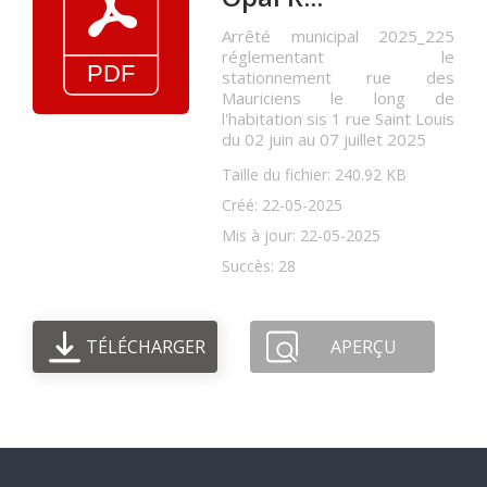
Arrêté municipal 2025_225
réglementant le
stationnement rue des
Mauriciens le long de
l'habitation sis 1 rue Saint Louis
du 02 juin au 07 juillet 2025
Taille du fichier: 240.92 KB
Créé: 22-05-2025
Mis à jour: 22-05-2025
Succès: 28
TÉLÉCHARGER
APERÇU