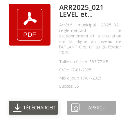
ARR2025_021
LEVEL et...
Arrêté municipal 2025_021
réglementant le
stationnement et la circulation
sur la digue au niveau de
l'ATLANTIC du 01 au 28 février
2025
Taille du fichier: 383.77 KB
Créé: 17-01-2025
Mis à jour: 17-01-2025
Succès: 35
TÉLÉCHARGER
APERÇU