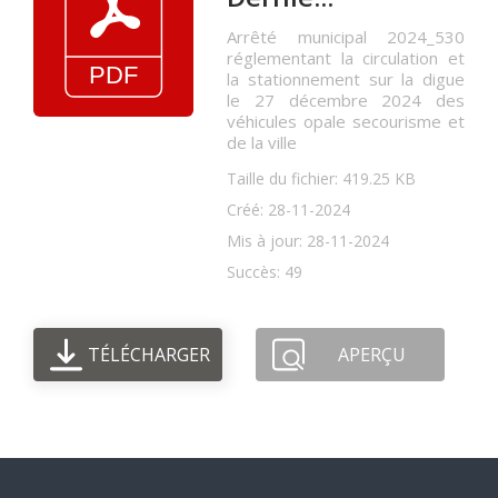
Arrêté municipal 2024_530
réglementant la circulation et
la stationnement sur la digue
le 27 décembre 2024 des
véhicules opale secourisme et
de la ville
Taille du fichier: 419.25 KB
Créé: 28-11-2024
Mis à jour: 28-11-2024
Succès: 49
TÉLÉCHARGER
APERÇU