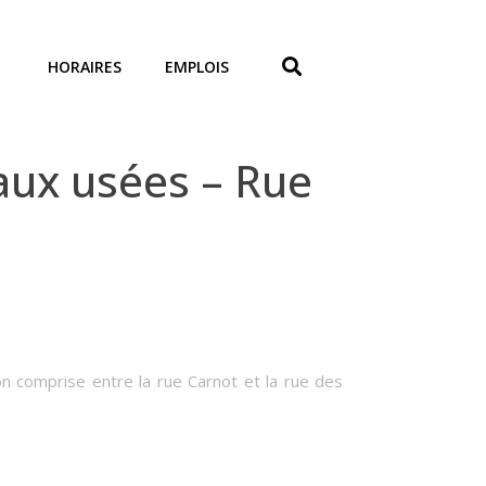
HORAIRES
EMPLOIS
ux usées – Rue
on comprise entre la rue Carnot et la rue des