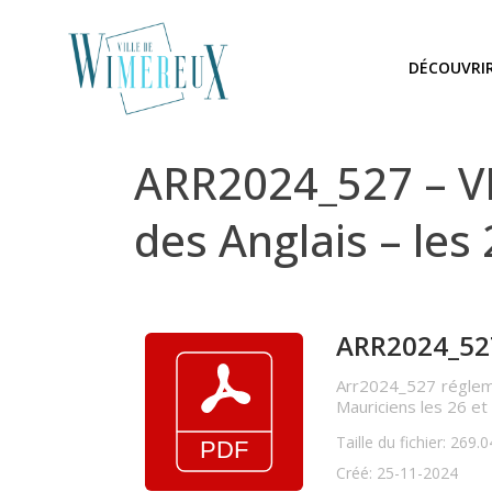
DÉCOUVRI
ARR2024_527 – V
des Anglais – les
ARR2024_527
Arr2024_527 régleme
Mauriciens les 26 e
Taille du fichier: 269.
Créé: 25-11-2024