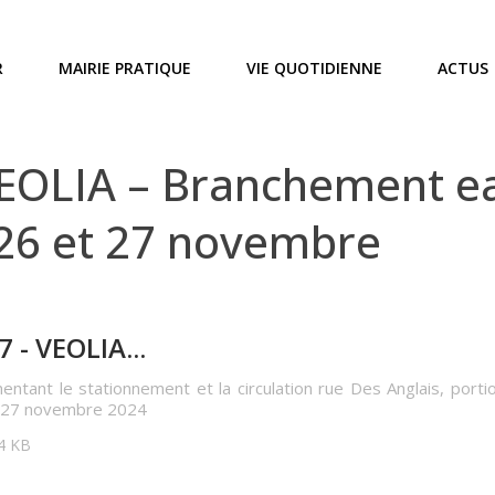
R
MAIRIE PRATIQUE
VIE QUOTIDIENNE
ACTUS
EOLIA – Branchement ea
 26 et 27 novembre
 - VEOLIA...
ntant le stationnement et la circulation rue Des Anglais, porti
t 27 novembre 2024
04 KB