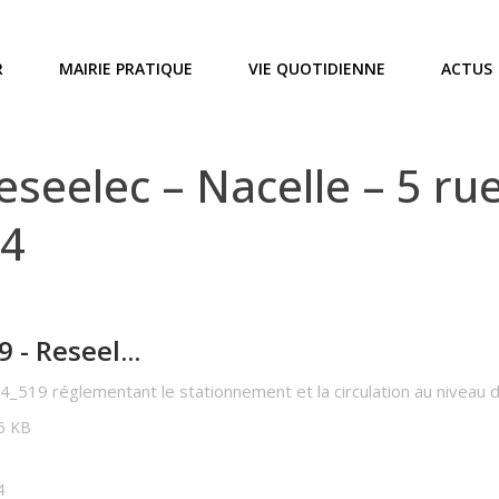
R
MAIRIE PRATIQUE
VIE QUOTIDIENNE
ACTUS
eelec – Nacelle – 5 rue 
24
- Reseel...
4_519 réglementant le stationnement et la circulation au niveau 
36 KB
4