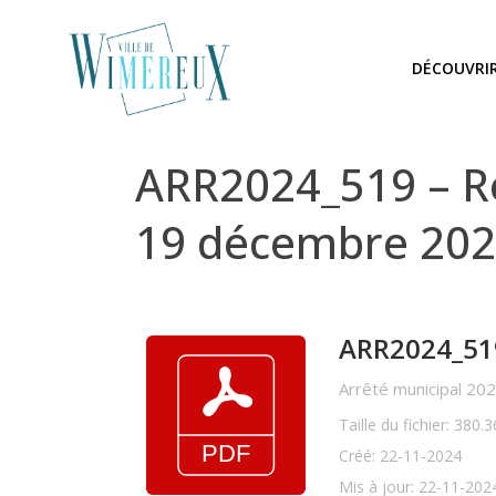
DÉCOUVRI
ARR2024_519 – Res
19 décembre 20
ARR2024_519 
Arrêté municipal 202
Taille du fichier: 380.
Créé: 22-11-2024
Mis à jour: 22-11-202