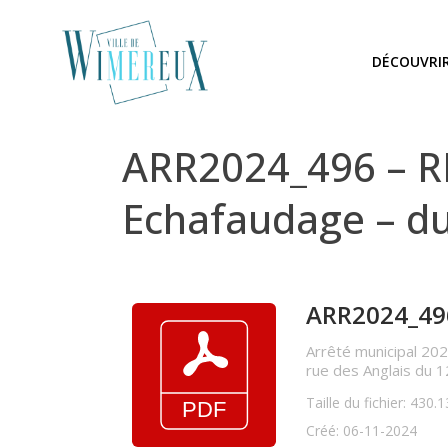
DÉCOUVRI
ARR2024_496 – RH
Echafaudage – d
ARR2024_496 
Arrêté municipal 202
rue des Anglais du
Taille du fichier: 430.
Créé: 06-11-2024