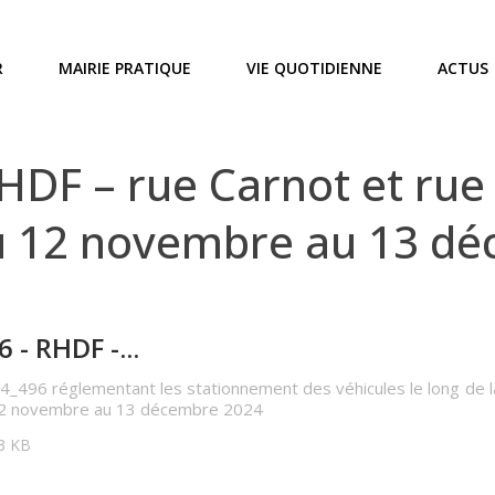
R
MAIRIE PRATIQUE
VIE QUOTIDIENNE
ACTUS
DF – rue Carnot et rue 
u 12 novembre au 13 d
- RHDF -...
4_496 réglementant les stationnement des véhicules le long de l
 12 novembre au 13 décembre 2024
13 KB