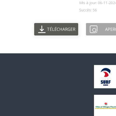
Mis à jour: 06-11-202
Succès: 56
TÉLÉCHARGER
APER