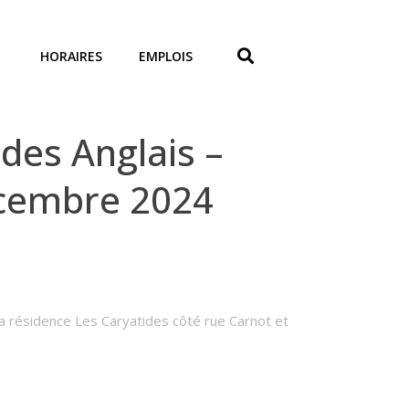
HORAIRES
EMPLOIS
des Anglais –
écembre 2024
a résidence Les Caryatides côté rue Carnot et