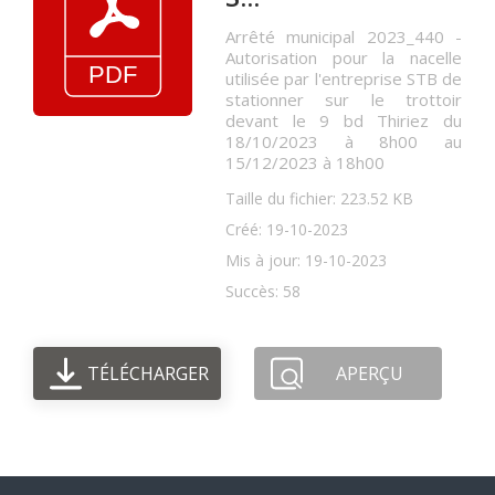
Arrêté municipal 2023_440 -
Autorisation pour la nacelle
utilisée par l'entreprise STB de
stationner sur le trottoir
devant le 9 bd Thiriez du
18/10/2023 à 8h00 au
15/12/2023 à 18h00
Taille du fichier: 223.52 KB
Créé: 19-10-2023
Mis à jour: 19-10-2023
Succès: 58
TÉLÉCHARGER
APERÇU