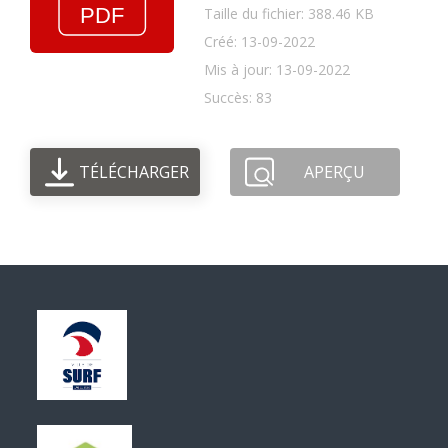
Taille du fichier: 388.46 KB
Créé: 13-09-2022
Mis à jour: 13-09-2022
Succès: 83
TÉLÉCHARGER
APERÇU