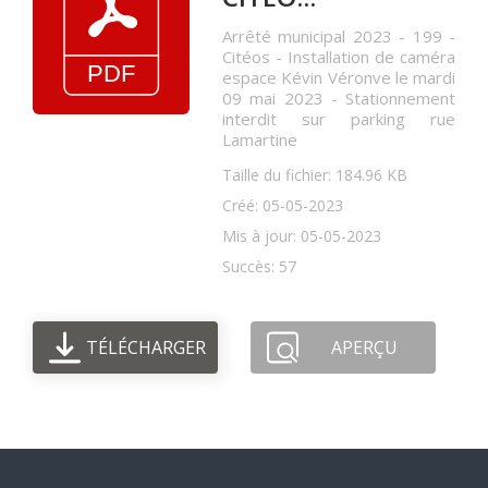
Arrêté municipal 2023 - 199 -
Citéos - Installation de caméra
espace Kévin Véronve le mardi
09 mai 2023 - Stationnement
interdit sur parking rue
Lamartine
Taille du fichier: 184.96 KB
Créé: 05-05-2023
Mis à jour: 05-05-2023
Succès: 57
TÉLÉCHARGER
APERÇU