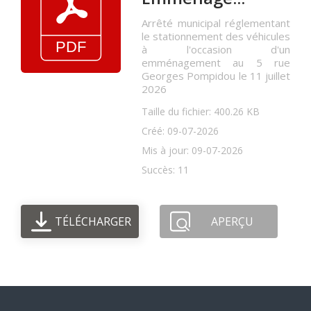
Arrêté municipal réglementant
le stationnement des véhicules
à l'occasion d'un
emménagement au 5 rue
Georges Pompidou le 11 juillet
2026
Taille du fichier: 400.26 KB
Créé: 09-07-2026
Mis à jour: 09-07-2026
Succès: 11
TÉLÉCHARGER
APERÇU