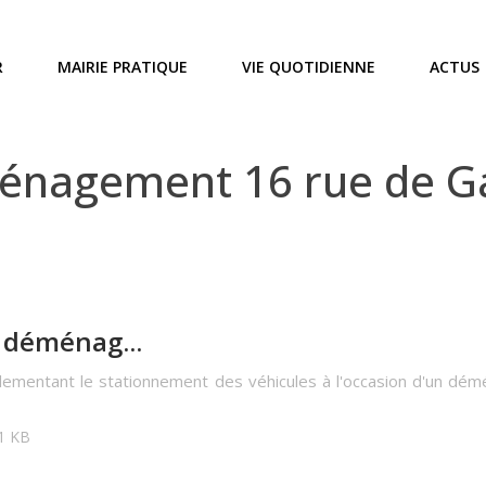
R
MAIRIE PRATIQUE
VIE QUOTIDIENNE
ACTUS
agement 16 rue de Gaull
 déménag...
glementant le stationnement des véhicules à l'occasion d'un dé
21 KB