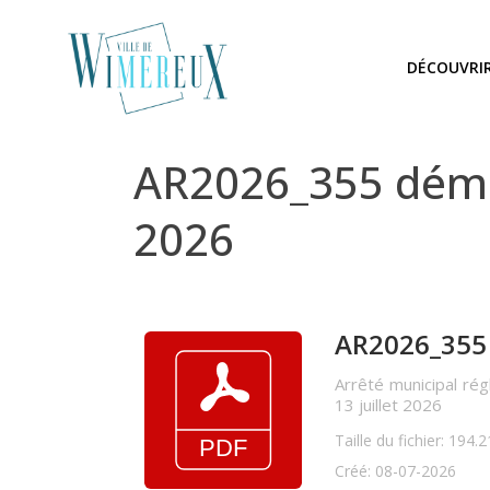
DÉCOUVRI
AR2026_355 démén
2026
AR2026_355
Arrêté municipal ré
13 juillet 2026
Taille du fichier: 194.
Créé: 08-07-2026