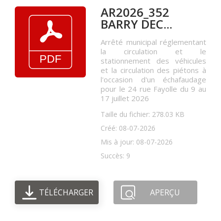
AR2026_352
BARRY DEC...
Arrêté municipal réglementant
la circulation et le
stationnement des véhicules
et la circulation des piétons à
l'occasion d'un échafaudage
pour le 24 rue Fayolle du 9 au
17 juillet 2026
Taille du fichier: 278.03 KB
Créé: 08-07-2026
Mis à jour: 08-07-2026
Succès: 9
TÉLÉCHARGER
APERÇU