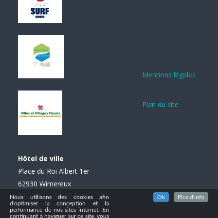
Mentions légales
Plan du site
Hôtel de ville
Place du Roi Albert 1er
62930 Wimereux
Tél. : 03 21 99 85 85
Nous utilisons des cookies afin
Ok
Plus d'info
d'optimiser la conception et la
performance de nos sites internet. En
continuant à naviguer sur ce site, vous