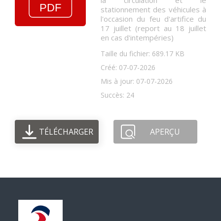
la circulation et le
stationnement des véhicules à
l'occasion du feu d'artifice du
17 juillet (report au 18 juillet
en cas d'intempéries)
Taille du fichier: 689.17 KB
Créé: 07-07-2026
Mis à jour: 07-07-2026
Succès: 24
TÉLÉCHARGER
APERÇU