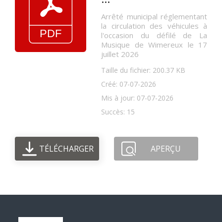
Arrêté municipal réglementant
la circulation des véhicules à
l'occasion du défilé de La
Musique de Wimereux le 17
juillet 2026
Taille du fichier: 200.37 KB
Créé: 07-07-2026
Mis à jour: 07-07-2026
Succès: 15
TÉLÉCHARGER
APERÇU