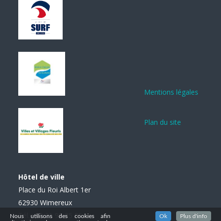
Mentions légales
Plan du site
Hôtel de ville
Place du Roi Albert 1er
62930 Wimereux
Tél. : 03 21 99 85 85
Nous utilisons des cookies afin
Ok
Plus d'info