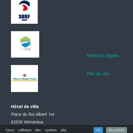
Mentions légales
Plan du site
Hôtel de ville
Place du Roi Albert 1er
62930 Wimereux
Tél. : 03 21 99 85 85
Nous utilisons des cookies afin
Ok
Plus d'info