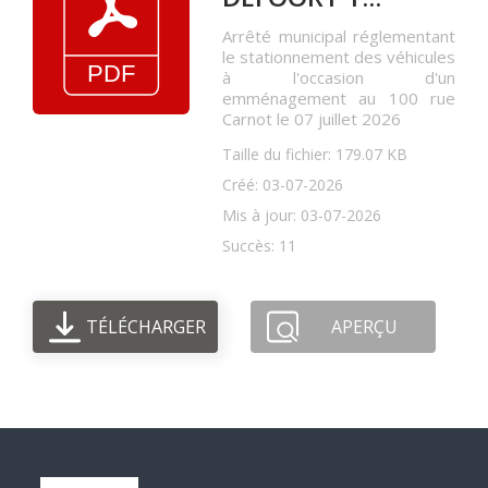
Arrêté municipal réglementant
le stationnement des véhicules
à l'occasion d'un
emménagement au 100 rue
Carnot le 07 juillet 2026
Taille du fichier: 179.07 KB
Créé: 03-07-2026
Mis à jour: 03-07-2026
Succès: 11
TÉLÉCHARGER
APERÇU