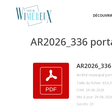
DÉCOUVRI
AR2026_336 porta
AR2026_336 
Arrêté municipal port
Taille du fichier: 654.
Créé: 29-06-2026
Mis à jour: 29-06-202
Succès: 23