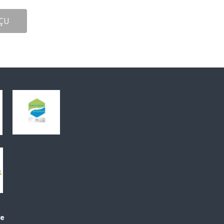
ÇU
le