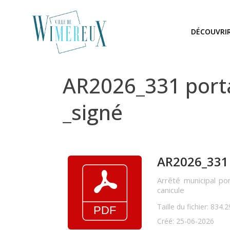
DÉCOUVRI
AR2026_331 porta
_signé
AR2026_331 p
Arrêté municipal por
canicule
Taille du fichier: 834.
Créé: 25-06-2026