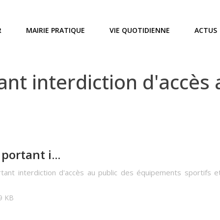
R
MAIRIE PRATIQUE
VIE QUOTIDIENNE
ACTUS
nt interdiction d'accès
ortant i...
tant interdiction d'accès au public des équipements sportifs et 
29 KB