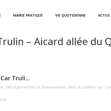
R
MAIRIE PRATIQUE
VIE QUOTIDIENNE
ACTUS
ulin – Aicard allée du Q
ar Truli...
26_298 réglementant le stationnement allée du Québec sur 7 pl
04 KB