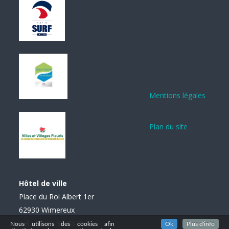
Mentions légales
Plan du site
Hôtel de ville
Place du Roi Albert 1er
62930 Wimereux
Tél. : 03 21 99 85 85
Nous utilisons des cookies afin
Ok
Plus d'info