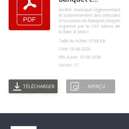
Arrêté municipal réglementant
le stationnement des véhicules
à l'occasion du Banquet citoyen
organisé par le CSC salons de
la Baie St Jean l
Taille du fichier: 97.68 KB
Créé: 10-06-2026
Mis à jour: 10-06-2026
Succès: 17
TÉLÉCHARGER
APERÇU