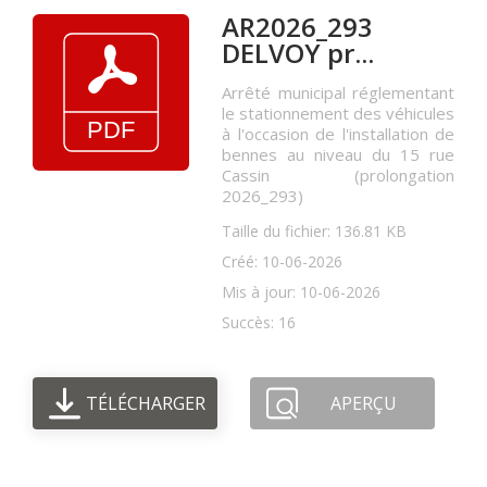
AR2026_293
DELVOY pr...
Arrêté municipal réglementant
le stationnement des véhicules
à l'occasion de l'installation de
bennes au niveau du 15 rue
Cassin (prolongation
2026_293)
Taille du fichier: 136.81 KB
Créé: 10-06-2026
Mis à jour: 10-06-2026
Succès: 16
TÉLÉCHARGER
APERÇU