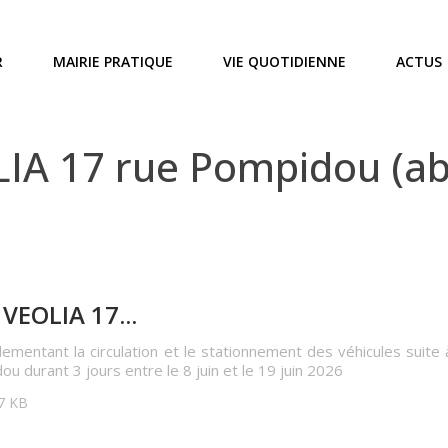
R
MAIRIE PRATIQUE
VIE QUOTIDIENNE
ACTUS
IA 17 rue Pompidou (ab
VEOLIA 17...
lementant la circulation et le stationnement des véhicules suite
 durant 3 jours entre le 8 juin et le 19 juin 2026
87 KB