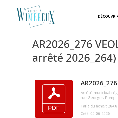
DÉCOUVRI
AR2026_276 VEOL
arrêté 2026_264)
AR2026_276 
Arrêté municipal rég
rue Georges Pompidou
Taille du fichier: 284.
Créé: 05-06-2026