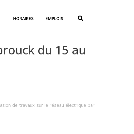
HORAIRES
EMPLOIS
rouck du 15 au
casion de travaux sur le réseau électrique par