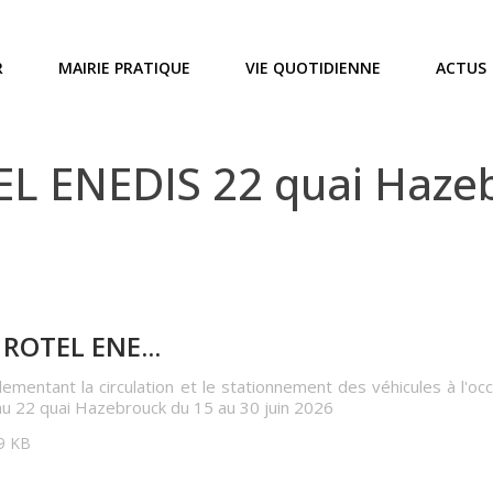
R
MAIRIE PRATIQUE
VIE QUOTIDIENNE
ACTUS
L ENEDIS 22 quai Hazeb
ROTEL ENE...
lementant la circulation et le stationnement des véhicules à l'oc
au 22 quai Hazebrouck du 15 au 30 juin 2026
59 KB