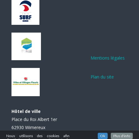
Mentions légales
Plan du site
Hôtel de ville
Place du Roi Albert 1er
62930 Wimereux
Tél. : 03 21 99 85 85
Nous utilisons des cookies afin
Ok
Plus d'info