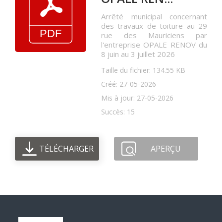
Arrêté municipal concernant
des travaux de toiture au 29
rue des Mauriciens par
l'entreprise OPALE RENOV du
8 juin au 3 juillet 2026
Taille du fichier: 134.55 KB
Créé: 27-05-2026
Mis à jour: 27-05-2026
Succès: 15
TÉLÉCHARGER
APERÇU