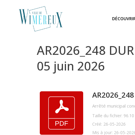
DÉCOUVRI
AR2026_248 DURU
05 juin 2026
AR2026_248
Arrêté municipal con
Taille du fichier: 96.1
Créé: 26-05-2026
Mis à jour: 26-05-202