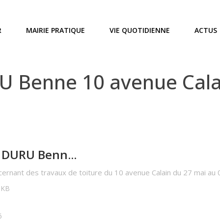
R
MAIRIE PRATIQUE
VIE QUOTIDIENNE
ACTUS
 Benne 10 avenue Calai
 DURU Benn...
cernant des travaux de toiture du 10 avenue Calain du 27 mai au 
0 KB
6