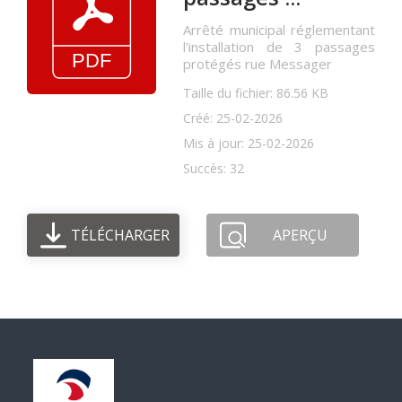
Arrêté municipal réglementant
l'installation de 3 passages
protégés rue Messager
Taille du fichier: 86.56 KB
Créé: 25-02-2026
Mis à jour: 25-02-2026
Succès: 32
TÉLÉCHARGER
APERÇU