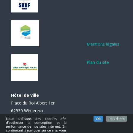
Mentions légales
Plan du site
Hôtel de ville
Place du Roi Albert 1er
62930 Wimereux
Tél. : 03 21 99 85 85
Nous utilisons des cookies afin
Ok
Plus d'info
d'optimiser la conception et la
performance de nos sites internet. En
continuant à naviguer sur ce site, vous