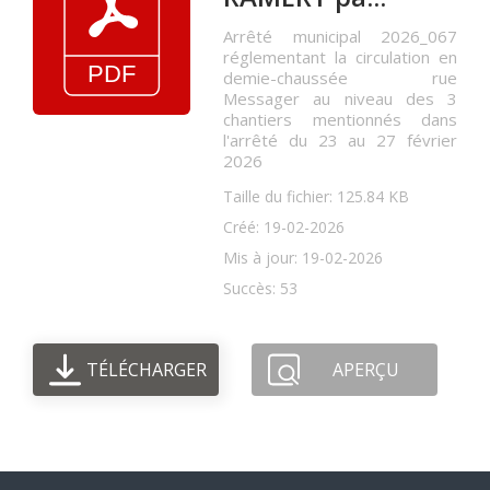
Arrêté municipal 2026_067
réglementant la circulation en
demie-chaussée rue
Messager au niveau des 3
chantiers mentionnés dans
l'arrêté du 23 au 27 février
2026
Taille du fichier: 125.84 KB
Créé: 19-02-2026
Mis à jour: 19-02-2026
Succès: 53
TÉLÉCHARGER
APERÇU