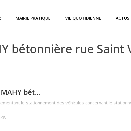
R
MAIRIE PRATIQUE
VIE QUOTIDIENNE
ACTUS
bétonnière rue Saint V
MAHY bét...
lementant le stationnement des véhicules concernant le stationn
7 KB