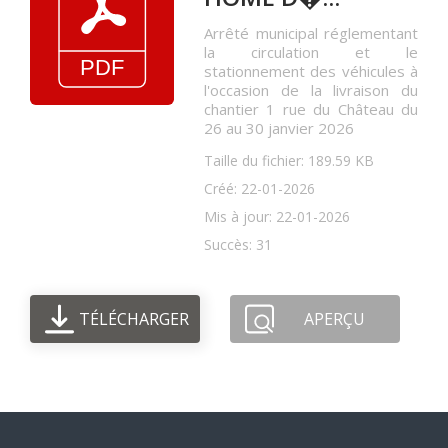
Arrêté municipal réglementant
la circulation et le
stationnement des véhicules à
l'occasion de la livraison du
chantier 1 rue du Château du
26 au 30 janvier 2026
Taille du fichier: 189.59 KB
Créé: 22-01-2026
Mis à jour: 22-01-2026
Succès: 31
TÉLÉCHARGER
APERÇU