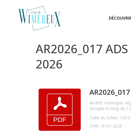
DÉCOUVRI
AR2026_017 ADS G
2026
AR2026_017 
Arrêté municipal ré
Groupe le long du 12
Taille du fichier: 133.
Créé: 16-01-2026