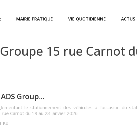
R
MAIRIE PRATIQUE
VIE QUOTIDIENNE
ACTUS
roupe 15 rue Carnot du
ADS Group...
glementant le stationnement des véhicules à l'occasion du sta
 rue Carnot du 19 au 23 janvier 2026
51 KB