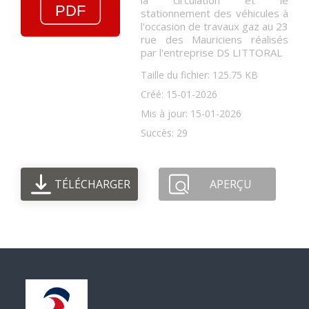
la circulation et le
stationnement des véhicules à
l'occasion de travaux gaz au 23
rue des Mauriciens réalisés
par l'entreprise DS LITTORAL
Taille du fichier: 125.75 KB
Créé: 15-01-2026
Mis à jour: 15-01-2026
Succès: 29
TÉLÉCHARGER
APERÇU