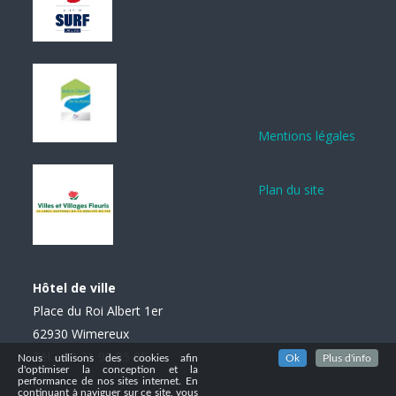
Mentions légales
Plan du site
Hôtel de ville
Place du Roi Albert 1er
62930 Wimereux
Tél. : 03 21 99 85 85
Nous utilisons des cookies afin
Ok
Plus d'info
d'optimiser la conception et la
performance de nos sites internet. En
continuant à naviguer sur ce site, vous