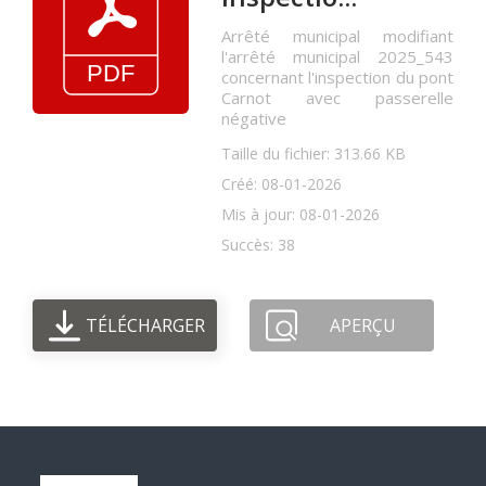
Arrêté municipal modifiant
l'arrêté municipal 2025_543
concernant l'inspection du pont
Carnot avec passerelle
négative
Taille du fichier: 313.66 KB
Créé: 08-01-2026
Mis à jour: 08-01-2026
Succès: 38
TÉLÉCHARGER
APERÇU