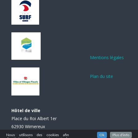
Mentions légales
Plan du site
Hôtel de ville
Place du Roi Albert 1er
62930 Wimereux
Tél. : 03 21 99 85 85
Nous utilisons des cookies afin
Ok
Plus d'info