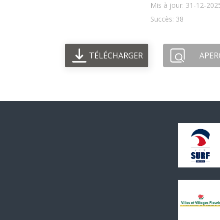
Mis à jour: 31-12-202
Succès: 38
TÉLÉCHARGER
APER