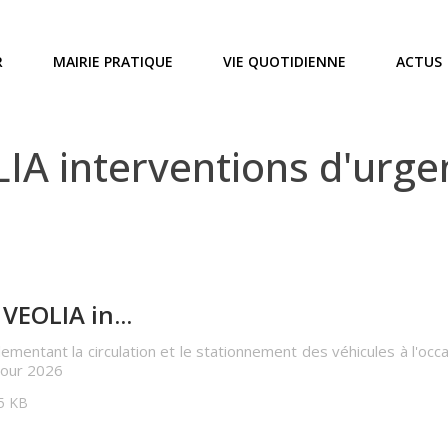
R
MAIRIE PRATIQUE
VIE QUOTIDIENNE
ACTUS
A interventions d'urge
VEOLIA in...
lementant la circulation et le stationnement des véhicules à l'o
our 2026
35 KB