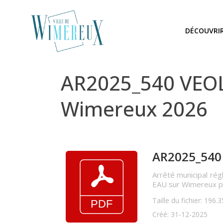
DÉCOUVRI
AR2025_540 VEOLI
Wimereux 2026
AR2025_540 
Arrêté municipal rég
EAU sur Wimereux p
Taille du fichier: 196.
Créé: 31-12-2025