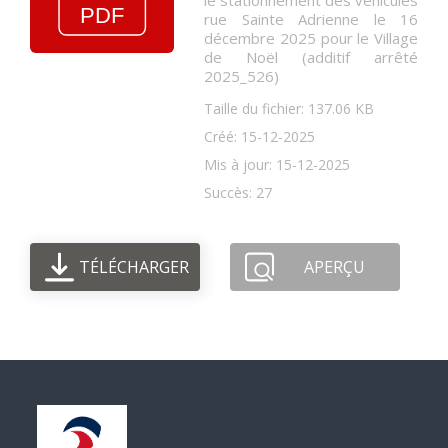
le stationnement des véhicules
rue Sainte Adrienne le 16
décembre 2025 pour le Village
de Noël (additif arrêté
2025_526)
Taille du fichier: 137.06 KB
Créé: 15-12-2025
Mis à jour: 15-12-2025
Succès: 27
TÉLÉCHARGER
APERÇU