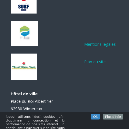
Mentions légales
Plan du site
Hôtel de ville
Place du Roi Albert 1er
62930 Wimereux
Tél. : 03 21 99 85 85
Nous utilisons des cookies afin
Ok
Plus d'info
d'optimiser la conception et la
performance de nos sites internet. En
continuant à naviguer sur ce site, vous