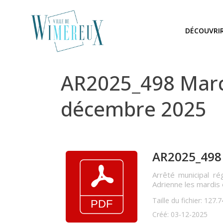
DÉCOUVRI
AR2025_498 March
décembre 2025
AR2025_498 
Arrêté municipal ré
Adrienne les mardis
Taille du fichier: 127.
Créé: 03-12-2025