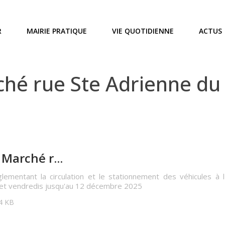
R
MAIRIE PRATIQUE
VIE QUOTIDIENNE
ACTUS
é rue Ste Adrienne du 
Marché r...
glementant la circulation et le stationnement des véhicules à l
 et vendredis jusqu'au 12 décembre 2025
74 KB