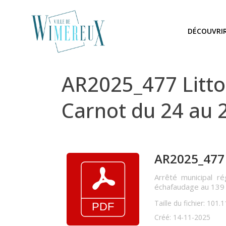
DÉCOUVRI
AR2025_477 Litto
Carnot du 24 au
AR2025_477 L
Arrêté municipal ré
échafaudage au 139
Taille du fichier: 101.
Créé: 14-11-2025