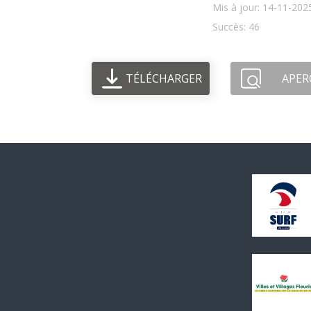
Mis à jour: 14-11-202
Succès: 46
TÉLÉCHARGER
APER