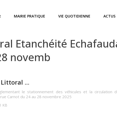
R
MAIRIE PRATIQUE
VIE QUOTIDIENNE
ACTUS
ral Etanchéité Echafaud
 28 novemb
ittoral ...
glementant le stationnement des véhicules et la circulation des
 rue Carnot du 24 au 28 novembre 2025
11 KB