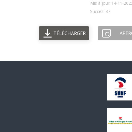
Mis à jour: 14-11-202
Succès: 37
TÉLÉCHARGER
APER