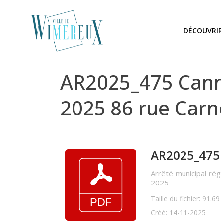
DÉCOUVRI
AR2025_475 Cann
2025 86 rue Carn
AR2025_475 C
Arrêté municipal ré
2025
Taille du fichier: 91.6
Créé: 14-11-2025