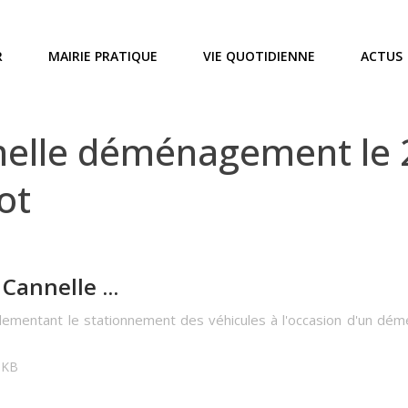
R
MAIRIE PRATIQUE
VIE QUOTIDIENNE
ACTUS
elle déménagement le
ot
annelle ...
glementant le stationnement des véhicules à l'occasion d'un d
9 KB