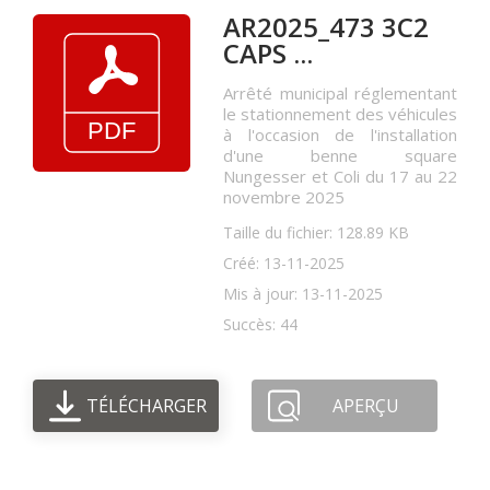
AR2025_473 3C2
CAPS ...
Arrêté municipal réglementant
le stationnement des véhicules
à l'occasion de l'installation
d'une benne square
Nungesser et Coli du 17 au 22
novembre 2025
Taille du fichier: 128.89 KB
Créé: 13-11-2025
Mis à jour: 13-11-2025
Succès: 44
TÉLÉCHARGER
APERÇU