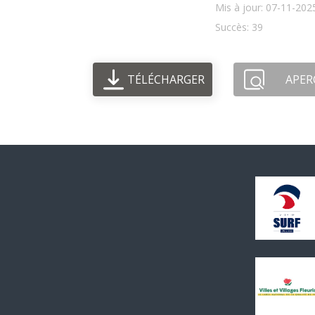
Mis à jour: 07-11-202
Succès: 39
TÉLÉCHARGER
APER