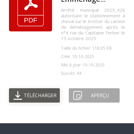
Arrêté municipal 2025_426
autorisant le stationnement à
cheval sur le trottoir du camion
de déménagement après le
n°4 rue du Capitaine Ferber le
15 octobre 2025
Taille du fichier: 118.05 KB
Créé: 10-10-2025
Mis à jour: 10-10-2025
Succès: 44
TÉLÉCHARGER
APERÇU