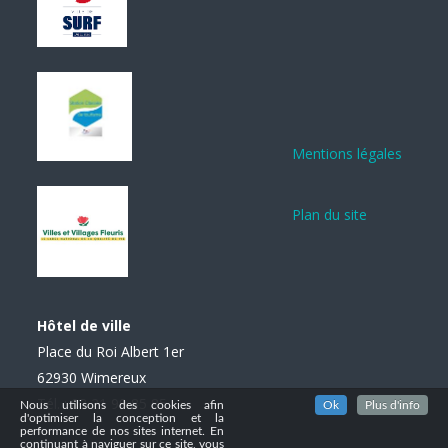
Mentions légales
Plan du site
Hôtel de ville
Place du Roi Albert 1er
62930 Wimereux
Tél. : 03 21 99 85 85
Nous utilisons des cookies afin
Ok
Plus d'info
d'optimiser la conception et la
performance de nos sites internet. En
continuant à naviguer sur ce site, vous