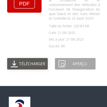
la circulation et le
stationnement des véhicules à
l'occasion de l'inauguration du
quai Giard et des rues Wimet
et Soehnlin le 23 août 2025
Taille du fichier: 220.84 KB
Créé: 21-08-2025
Mis à jour: 21-08-2025
Succès: 86
TÉLÉCHARGER
APERÇU