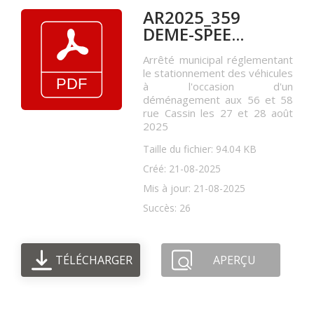
AR2025_359
DEME-SPEE...
Arrêté municipal réglementant
le stationnement des véhicules
à l'occasion d'un
déménagement aux 56 et 58
rue Cassin les 27 et 28 août
2025
Taille du fichier: 94.04 KB
Créé: 21-08-2025
Mis à jour: 21-08-2025
Succès: 26
TÉLÉCHARGER
APERÇU