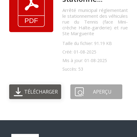
Arrêté municipal réglementant
le stationnement des véhicules
rue du Tennis (face Mini-
crèche Halte-garderie) et rue
Ste Marguerite
Taille du fichier: 91.19 KB
Créé: 01-08-2025
Mis à jour: 01-08-2025
Succès: 53
TÉLÉCHARGER
APERÇU