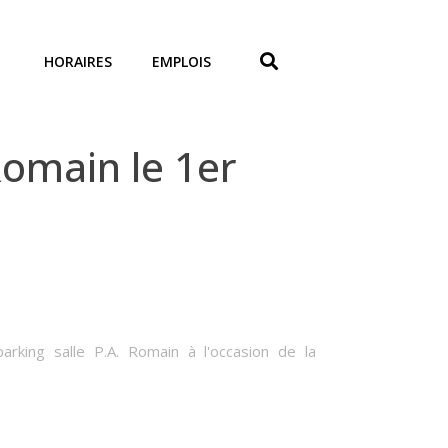
HORAIRES
EMPLOIS
omain le 1er
arking salle P.A. Romain à l'occasion de la