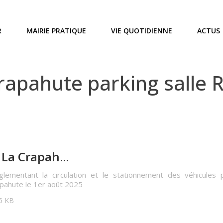
R
MAIRIE PRATIQUE
VIE QUOTIDIENNE
ACTUS
apahute parking salle R
La Crapah...
glementant la circulation et le stationnement des véhicules p
apahute le 1er août 2025
15 KB