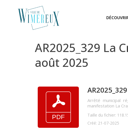
DÉCOUVRI
AR2025_329 La Cr
août 2025
AR2025_329 
Arrêté municipal ré
manifestation La Cr
Taille du fichier: 118.
Créé: 21-07-2025