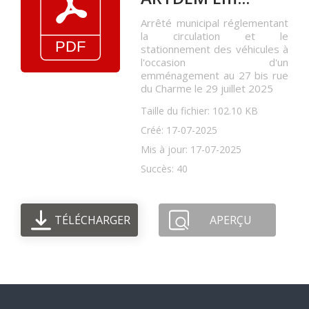
Arrêté municipal réglementant
la circulation et le
stationnement des véhicules à
l'occasion d'un
emménagement au 27 bis rue
du Charme le 29 juillet 2025
Taille du fichier: 102.10 KB
Créé: 17-07-2025
Mis à jour: 17-07-2025
Succès: 40
TÉLÉCHARGER
APERÇU