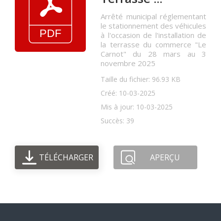
Arrêté municipal réglementant
le stationnement des véhicules
à l'occasion de l'installation de
la terrasse du commerce "Le
Carnot" du 28 mars au 3
novembre 2025
Taille du fichier: 96.93 KB
Créé: 10-03-2025
Mis à jour: 10-03-2025
Succès: 39
TÉLÉCHARGER
APERÇU