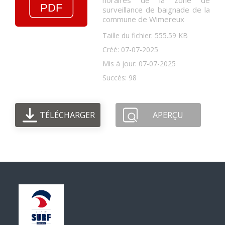
horaires de la zone de
surveillance de baignade de la
commune de Wimereux
Taille du fichier: 555.59 KB
Créé: 07-07-2025
Mis à jour: 07-07-2025
Succès: 98
TÉLÉCHARGER
APERÇU