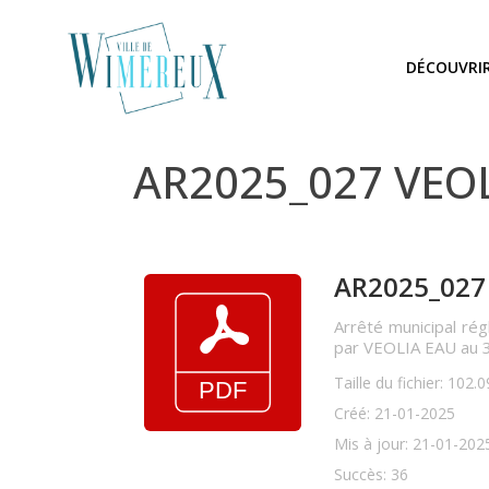
DÉCOUVRI
AR2025_027 VEOLI
AR2025_027 
Arrêté municipal rég
par VEOLIA EAU au 3
Taille du fichier: 102.
Créé: 21-01-2025
Mis à jour: 21-01-202
Succès: 36