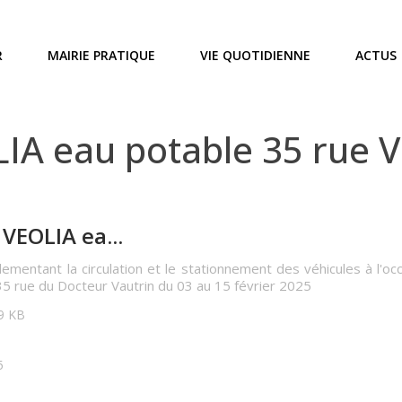
R
MAIRIE PRATIQUE
VIE QUOTIDIENNE
ACTUS
A eau potable 35 rue V
VEOLIA ea...
lementant la circulation et le stationnement des véhicules à l'o
5 rue du Docteur Vautrin du 03 au 15 février 2025
09 KB
5