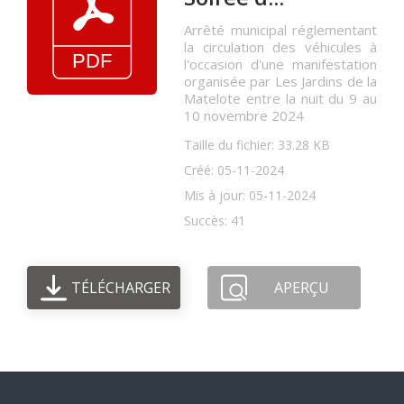
Arrêté municipal réglementant
la circulation des véhicules à
l'occasion d'une manifestation
organisée par Les Jardins de la
Matelote entre la nuit du 9 au
10 novembre 2024
Taille du fichier: 33.28 KB
Créé: 05-11-2024
Mis à jour: 05-11-2024
Succès: 41
TÉLÉCHARGER
APERÇU